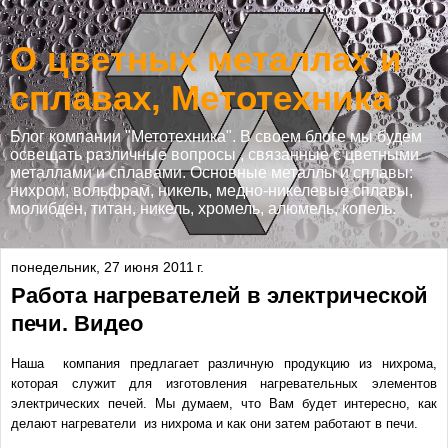
О цветных металлах и
сплавах, Метотехника
Блог компании "Метотехника". В своем блоге мы будем
освещать различные вопросы , связанные с цветными
металлами и сплавами. Основные металлы и сплавы:
нихром, вольфрам, никель, медно-никелевые сплавы,
молибден, титан, никель, хромель, алюмель, копель.
понедельник, 27 июня 2011 г.
Работа нагревателей в электрической
печи. Видео
Наша компания предлагает различную продукцию из нихрома,
которая служит для изготовления нагревательных элементов
электрических печей. Мы думаем, что Вам будет интересно, как
делают нагреватели из нихрома и как они затем работают в печи.