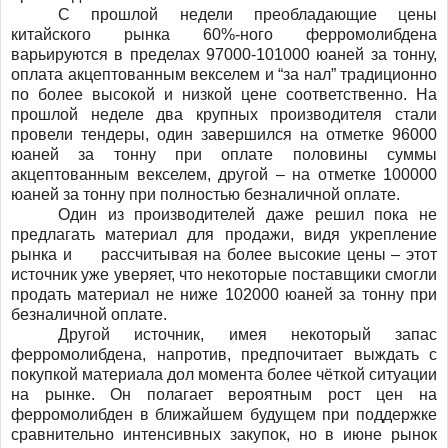
С прошлой недели преобладающие цены
китайского рынка 60%-ного ферромолибдена
варьируются в пределах 97000-101000 юаней за тонну,
оплата акцептованным векселем и “за нал” традиционно
по более высокой и низкой цене соответственно. На
прошлой неделе два крупных производителя стали
провели тендеры, один завершился на отметке 96000
юаней за тонну при оплате половины суммы
акцептованным векселем, другой – на отметке 100000
юаней за тонну при полностью безналичной оплате.
Один из производителей даже решил пока не
предлагать материал для продажи, видя укрепление
рынка и рассчитывая на более высокие цены – этот
источник уже уверяет, что некоторые поставщики смогли
продать материал не ниже 102000 юаней за тонну при
безналичной оплате.
Другой источник, имея некоторый запас
ферромолибдена, напротив, предпочитает выждать с
покупкой материала дол момента более чёткой ситуации
на рынке. Он полагает вероятным рост цен на
ферромолибден в ближайшем будущем при поддержке
сравнительно интенсивных закупок, но в июне рынок