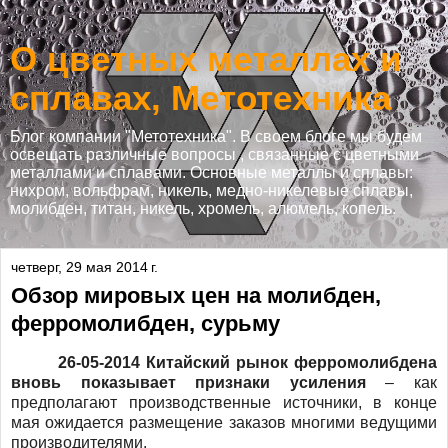
О цветных металлах и
сплавах, Метотехника
Блог компании "Метотехника". В своем блоге мы будем
освещать различные вопросы , связанные с цветными
металлами и сплавами. Основные металлы и сплавы:
нихром, вольфрам, никель, медно-никелевые сплавы,
молибден, титан, никель, хромель, алюмель, копель.
четверг, 29 мая 2014 г.
Обзор мировых цен на молибден,
ферромолибден, сурьму
26-05-2014 Китайский рынок ферромолибдена
вновь показывает признаки усиления
– как
предполагают производственные источники, в конце
мая ожидается размещение заказов многими ведущими
производителями.