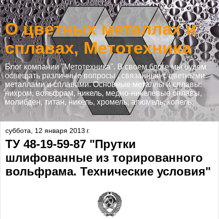
О цветных металлах и
сплавах, Метотехника
Блог компании "Метотехника". В своем блоге мы будем
освещать различные вопросы , связанные с цветными
металлами и сплавами. Основные металлы и сплавы:
нихром, вольфрам, никель, медно-никелевые сплавы,
молибден, титан, никель, хромель, алюмель, копель.
суббота, 12 января 2013 г.
ТУ 48-19-59-87 "Прутки
шлифованные из торированного
вольфрама. Технические условия"