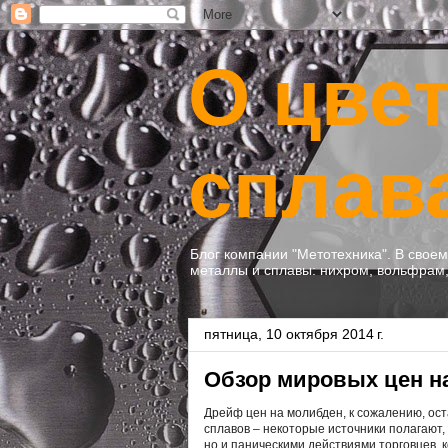
О цве
сплав
Блог компании "Метотехника". В свое
металлы и сплавы: нихром, вольфрам, 
пятница, 10 октября 2014 г.
Обзор мировых цен н
Дрейф цен на молибден, к сожалению, о
сплавов – некоторые источники полагают,
но и паническими действиями торговцев, 