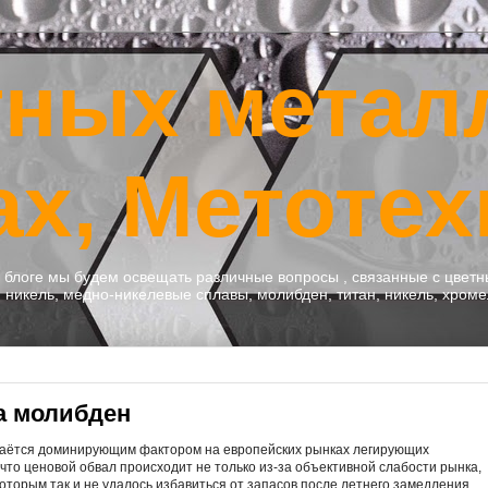
тных метал
ах, Метотех
м блоге мы будем освещать различные вопросы , связанные с цве
никель, медно-никелевые сплавы, молибден, титан, никель, хроме
а молибден
стаётся доминирующим фактором на европейских рынках легирующих
 что ценовой обвал происходит не только из-за объективной слабости рынка,
которым так и не удалось избавиться от запасов после летнего замедления.