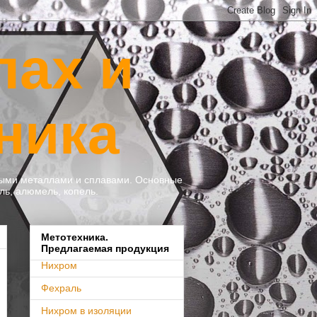
лах и
ника
тными металлами и сплавами. Основные
ль, алюмель, копель.
Метотехника.
Предлагаемая продукция
Нихром
Фехраль
Нихром в изоляции