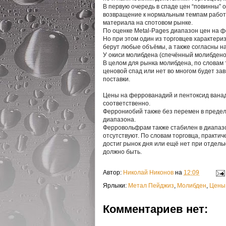
В первую очередь в спаде цен “повинны” 
возвращение к нормальным темпам работы
материала на спотовом рынке.
По оценке Metal-Pages диапазон цен на ф
Но при этом один из торговцев характериз
берут любые объёмы, а также согласны на
У окиси молибдена (спечённый молибденов
В целом для рынка молибдена, по словам т
ценовой спад или нет во многом будет за
поставки.
Цены на феррованадий и пентоксид ванади
соответственно.
Феррониобий также без перемен в предел
диапазона.
Ферровольфрам также стабилен в диапазон
отсутствуют. По словам торговца, практи
достиг рынок дня или ещё нет при отдельн
должно быть.
Автор:
Николай Никонов
на
12:09
Ярлыки:
Метал Пейджиз
,
Молибден
,
Цены
Комментариев нет: