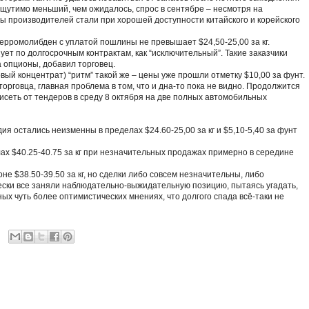
ощутимо меньший, чем ожидалось, спрос в сентябре – несмотря на
 производителей стали при хорошей доступности китайского и корейского
ерромолибден с уплатой пошлины не превышает $24,50-25,00 за кг.
ует по долгосрочным контрактам, как “исключительный”. Такие заказчики
 опционы, добавил торговец.
ый концентрат) “ритм” такой же – цены уже прошли отметку $10,00 за фунт.
орговца, главная проблема в том, что и дна-то пока не видно. Продолжится
висеть от тендеров в среду 8 октября на две полных автомобильных
я остались неизменны в пределах $24.60-25,00 за кг и $5,10-5,40 за фунт
ах $40.25-40.75 за кг при незначительных продажах примерно в середине
е $38.50-39.50 за кг, но сделки либо совсем незначительны, либо
чески все заняли наблюдательно-выжидательную позицию, пытаясь угадать,
ых чуть более оптимистических мнениях, что долгого спада всё-таки не