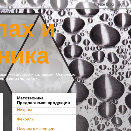
лах и
ника
тными металлами и сплавами. Основные
ль, алюмель, копель.
Метотехника.
Предлагаемая продукция
Нихром
Фехраль
Нихром в изоляции