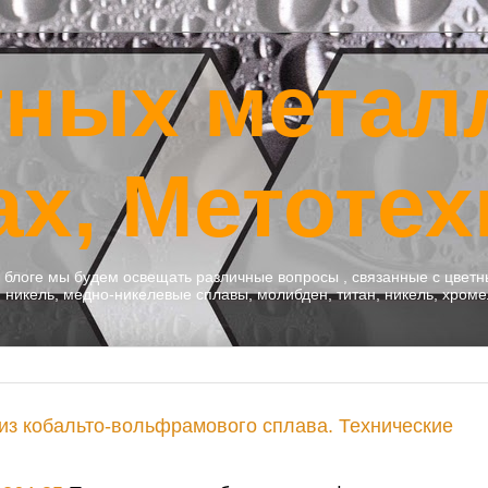
тных метал
ах, Метотех
м блоге мы будем освещать различные вопросы , связанные с цве
никель, медно-никелевые сплавы, молибден, титан, никель, хроме
 из кобальто-вольфрамового сплава. Технические