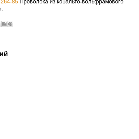
-264-85
Проволока из кобальто-вольфрамового
я.
рий