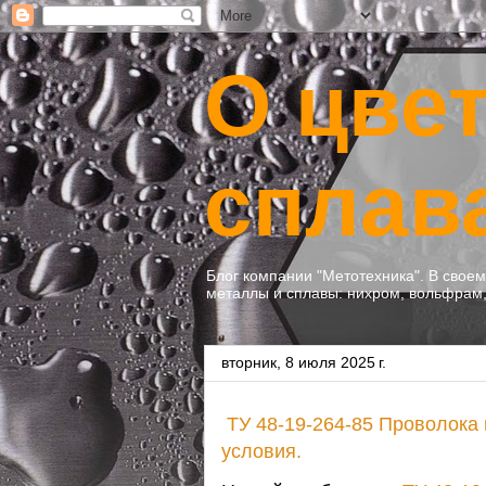
О цве
сплав
Блог компании "Метотехника". В свое
металлы и сплавы: нихром, вольфрам, 
вторник, 8 июля 2025 г.
ТУ 48-19-264-85 Проволока
условия.