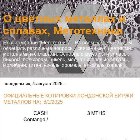
О цветных металлах и
сплавах, Метотехника
Блог компании "Метотехника". В своем блоге мы будем
освещать различные вопросы , связанные с цветными
металлами и сплавами. Основные металлы и сплавы:
нихром, вольфрам, никель, медно-никелевые сплавы,
молибден, титан, никель, хромель, алюмель, копель.
понедельник, 4 августа 2025 г.
ОФИЦИАЛЬНЫЕ КОТИРОВКИ ЛОНДОНСКОЙ БИРЖИ
МЕТАЛЛОВ НА: 8/1/2025
CASH
3 MTHS
Contango /