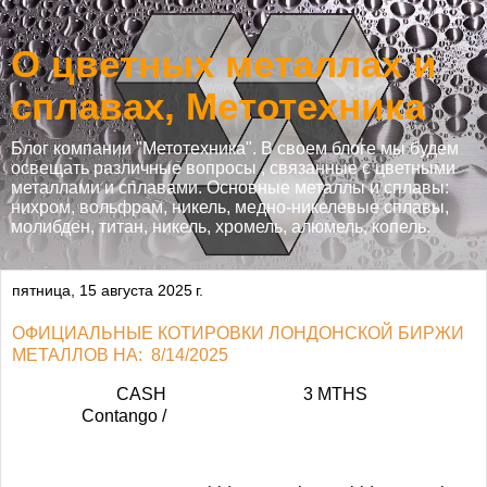
О цветных металлах и
сплавах, Метотехника
Блог компании "Метотехника". В своем блоге мы будем
освещать различные вопросы , связанные с цветными
металлами и сплавами. Основные металлы и сплавы:
нихром, вольфрам, никель, медно-никелевые сплавы,
молибден, титан, никель, хромель, алюмель, копель.
пятница, 15 августа 2025 г.
ОФИЦИАЛЬНЫЕ КОТИРОВКИ ЛОНДОНСКОЙ БИРЖИ
МЕТАЛЛОВ НА: 8/14/2025
CASH
3 MTHS
Contango /