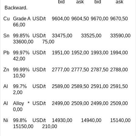
bid
ask
bid ask
Backward.
Cu
Grade A
USD/t
9604,00
9604,50
9670,00
9670,50
66,00
Sn
99.85%
USD/t
33475,00
33525,00
33590,00
33600,00
75,00
Pb
99.97%
USD/t
1951,00
1952,00
1993,00
1994,00
42,00
Zn
99.99%
USD/t
2777,00
2777,50
2787,50
2788,00
10,50
Al
99.7%
USD/t
2589,00
2589,50
2591,00
2591,50
2,00
Al
Alloy *
USD/t
2499,00
2509,00
2499,00
2509,00
0,00
Ni
99.8%
USD/t
14930,00
14940,00
15140,00
15150,00
210,00