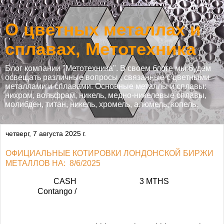
О цветных металлах и
сплавах, Метотехника
Блог компании "Метотехника". В своем блоге мы будем
освещать различные вопросы , связанные с цветными
металлами и сплавами. Основные металлы и сплавы:
нихром, вольфрам, никель, медно-никелевые сплавы,
молибден, титан, никель, хромель, алюмель, копель.
четверг, 7 августа 2025 г.
ОФИЦИАЛЬНЫЕ КОТИРОВКИ ЛОНДОНСКОЙ БИРЖИ
МЕТАЛЛОВ НА: 8/6/2025
CASH
3 MTHS
Contango /