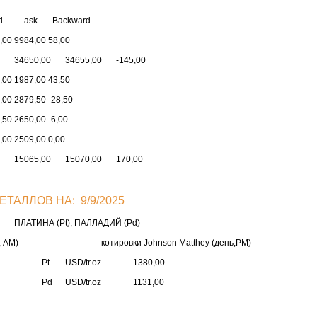
d ask
Backward.
,00
9984,00
58,00
34650,00
34655,00
-145,00
,00
1987,00
43,50
,00
2879,50
-28,50
,50
2650,00
-6,00
,00
2509,00
0,00
15065,00
15070,00
170,00
ТАЛЛОВ НА: 9/9/2025
ПЛАТИНА (Pt), ПАЛЛАДИЙ (Pd)
о, АМ)
котировки Johnson Matthey (день,РМ)
t
USD/tr.oz
1380,00
d
USD/tr.oz
1131,00