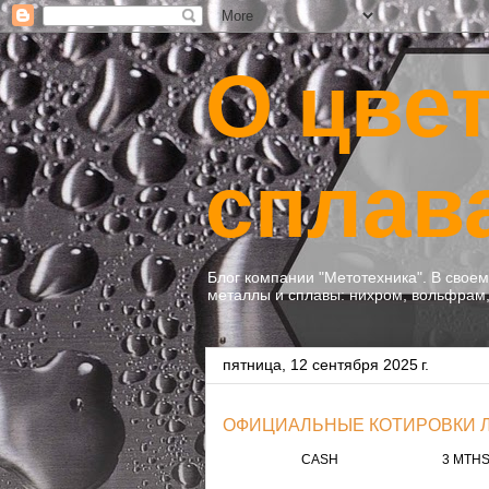
О цве
сплав
Блог компании "Метотехника". В свое
металлы и сплавы: нихром, вольфрам, 
пятница, 12 сентября 2025 г.
ОФИЦИАЛЬНЫЕ КОТИРОВКИ ЛО
CASH
3 MTH