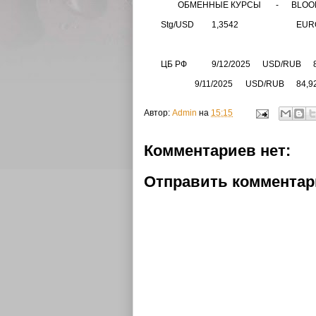
ОБМЕННЫЕ КУРСЫ - BLOO
Stg/USD
1,3542
EUR
ЦБ РФ
9/12/2025
USD/RUB
9/11/2025
USD/RUB
84,9
Автор:
Admin
на
15:15
Комментариев нет:
Отправить коммента