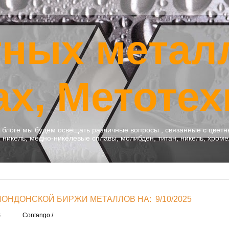
тных метал
ах, Метотех
м блоге мы будем освещать различные вопросы , связанные с цве
никель, медно-никелевые сплавы, молибден, титан, никель, хроме
НДОНСКОЙ БИРЖИ МЕТАЛЛОВ НА: 9/10/2025
S
Contango /