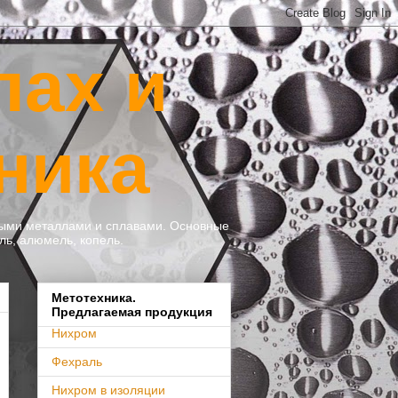
лах и
ника
тными металлами и сплавами. Основные
ль, алюмель, копель.
Метотехника.
Предлагаемая продукция
Нихром
Фехраль
Нихром в изоляции