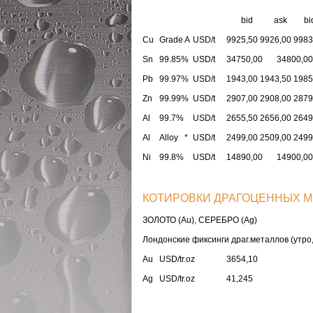
bid ask bi
Cu
Grade A
USD/t
9925,50
9926,00
9983
Sn
99.85%
USD/t
34750,00
34800,00
Pb
99.97%
USD/t
1943,00
1943,50
1985
Zn
99.99%
USD/t
2907,00
2908,00
2879
Al
99.7%
USD/t
2655,50
2656,00
2649
Al
Alloy *
USD/t
2499,00
2509,00
2499
Ni
99.8%
USD/t
14890,00
14900,00
КОТИРОВКИ ДРАГОЦЕННЫХ МЕ
ЗОЛОТО (Au), СЕРЕБРО (Ag)
Лондонские фиксинги драг.металлов (утр
Au
USD/tr.oz
3654,10
P
Ag
USD/tr.oz
41,245
P