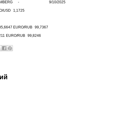
MBERG -
9/10/2025
O/USD
1,1725
85,6647
EURO/RUB
99,7367
211
EURO/RUB
99,8246
рий