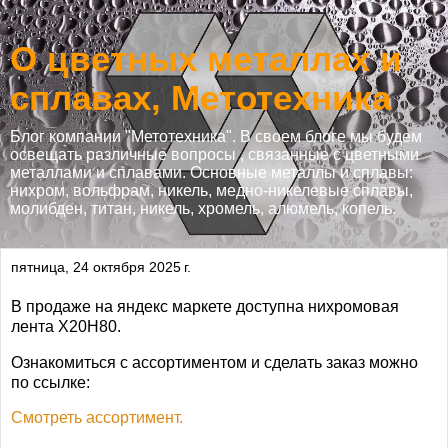
О цветных металлах и
сплавах, Метотехника
Блог компании "Метотехника". В своем блоге мы будем
освещать различные вопросы , связанные с цветными
металлами и сплавами. Основные металлы и сплавы:
нихром, вольфрам, никель, медно-никелевые сплавы,
молибден, титан, никель, хромель, алюмель, копель.
пятница, 24 октября 2025 г.
В продаже на яндекс маркете доступна нихромовая
лента Х20Н80.
Ознакомиться с ассортиментом и сделать заказ можно
по ссылке:
Смотреть ассортимент.