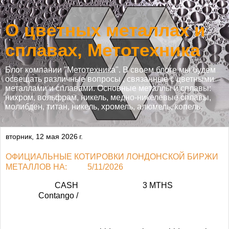
О цветных металлах и
сплавах, Метотехника
Блог компании "Метотехника". В своем блоге мы будем
освещать различные вопросы , связанные с цветными
металлами и сплавами. Основные металлы и сплавы:
нихром, вольфрам, никель, медно-никелевые сплавы,
молибден, титан, никель, хромель, алюмель, копель.
вторник, 12 мая 2026 г.
ОФИЦИАЛЬНЫЕ КОТИРОВКИ ЛОНДОНСКОЙ БИРЖИ
МЕТАЛЛОВ НА:
5/11/2026
CASH
3 MTHS
Contango /