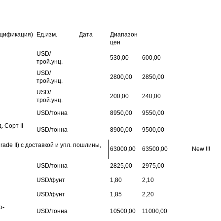
ецификация)
Ед.изм.
Дата
Диапазон
цен
USD/
530,00
600,00
трой.унц.
USD/
2800,00
2850,00
трой.унц.
USD/
200,00
240,00
трой.унц.
USD/тонна
8950,00
9550,00
. Сорт II
USD/тонна
8900,00
9500,00
grade II) с доставкой и упл. пошлины,
63000,00
63500,00
New !!!
USD/тонна
2825,00
2975,00
USD/фунт
1,80
2,10
USD/фунт
1,85
2,20
о-
USD/тонна
10500,00
11000,00