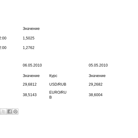
Значение
2:00
1,5025
2:00
1,2762
06.05.2010
05.05.2010
Значение
Курс
Значение
29,6812
USD/RUB
29,2682
EURO/RU
38,5143
38,6004
B