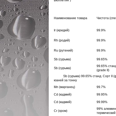
Бюллетин")
Наименование товара
Чистота (сп
Ir
(иридий)
99.9%
Rh
(родий)
99.9%
Ru
(рутений)
99.9%
Sb
(сурьма)
99.65%
99.65% станд
Sb
(сурьма)
(grade II)
Sb (сурьма)
99.65% станд. Сорт II (
юаней за тонну
Mn
(марганец)
99.7%
Cd
(кадмий)
99.95%
Cd
(кадмий)
99.99%
99%
алюмин
Cr (хром)
термический