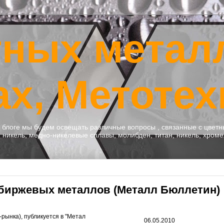
тных метал
ах, Метотех
м блоге мы будем освещать различные вопросы , связанные с цве
никель, медно-никелевые сплавы, молибден, титан, никель, хроме
ебиржевых металлов (Металл Бюллетин)
рынка), публикуется в "Метал
06.05.2010