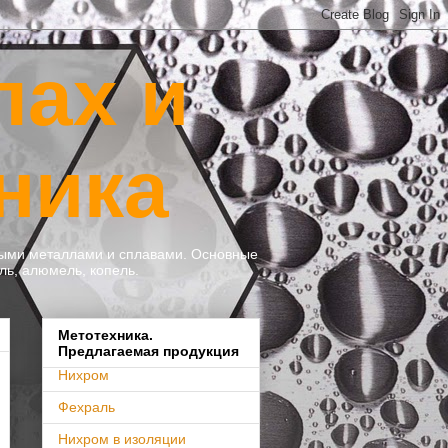
лах и
ника
тными металлами и сплавами. Основные
ль, алюмель, копель.
Метотехника.
Предлагаемая продукция
Нихром
Фехраль
Нихром в изоляции