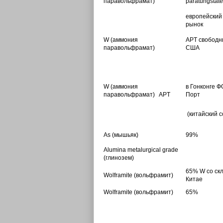
паравольфрамат)
paratungstate
европейский
рынок
W
(аммония
APT свободн
паравольфрамат)
США
W
(аммония
в Гонконге Ф
паравольфрамат)
APT
Порт
(китайский с
As
(мышьяк)
99%
Alumina metalurgical grade
(глинозем)
65% W со скл
Wolframite
(вольфрамит)
Китае
Wolframite
(вольфрамит)
65%