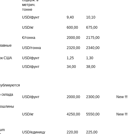
содерж. в
метрич.
тонне
USD/фунт
9,40
10,10
USD/кг
600,00
675,00
€/тонна
2000,00
2175,00
лавные
USD/тонна
2320,00
2340,00
ок США
USD/фунт
1,25
1,30
USD/фунт
34,00
38,00
публикуются
о склада
USD/фунт
2000,00
2300,00
New !!!
пошлины
USD/кг
4250,00
5550,00
New !!!
ium
USD/
единицу
220,00
225,00