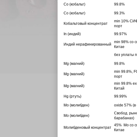
Co
(кобальт)
99.8%
Co
(кобальт)
99.3%
min 10% СИФ
Кобальтовый концентрат
порт
In
(индий)
99.97%
min 98% со с
Индий нерафинированный
Китае
без уплаты 
Mg
(магний)
99.8%
min 99.8%, F
Mg
(магний)
порт
min 99.8% ex
Mg
(магний)
Китай
Hg
(ртуть)
99.99%
Mo
(молибден)
oxide 57% (в
Свобод. рын
Mo
(молибден)
барабанах)
45%
Мо со с
Молибденовый концентрат
Китае