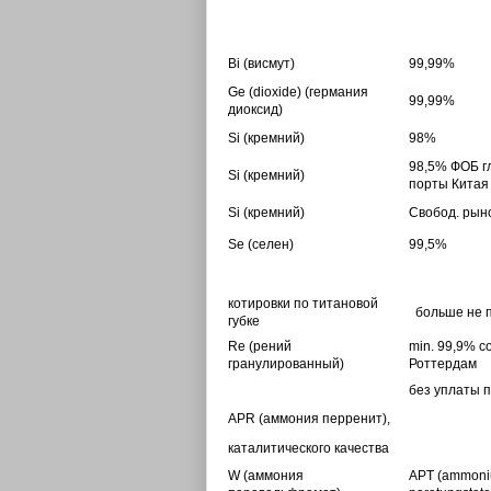
Bi
(висмут)
99,99%
Ge
(dioxide) (германия
99,99%
диоксид)
Si
(кремний)
98%
98,5% ФОБ г
Si
(кремний)
порты Китая
Si
(кремний)
Свобод. рын
Se
(селен)
99,5%
котировки по титановой
больше не 
губке
Re
(
рений
min. 99,9% с
гранулированный
)
Роттердам
без уплаты 
APR
(
аммония перренит
),
каталитического качества
W
(аммония
APT (ammon