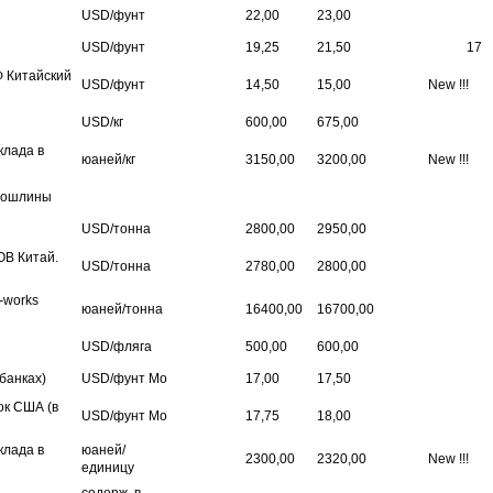
USD/фунт
22,00
23,00
USD/фунт
19,25
21,50
17
 Китайский
USD/фунт
14,50
15,00
New !!!
USD/кг
600,00
675,00
клада в
юаней/кг
3150,00
3200,00
New !!!
пошлины
USD/тонна
2800,00
2950,00
OB Китай.
USD/тонна
2780,00
2800,00
-works
юаней/тонна
16400,00
16700,00
USD/фляга
500,00
600,00
 банках)
USD/фунт Mo
17,00
17,50
ок США
(в
USD/фунт Mo
17,75
18,00
клада в
юаней/
2300,00
2320,00
New !!!
единицу