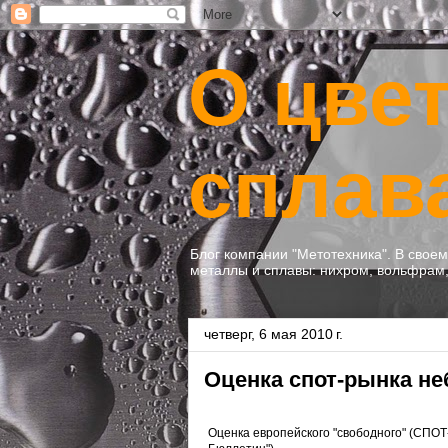
О цве
сплав
Блог компании "Метотехника". В свое
металлы и сплавы: нихром, вольфрам, 
четверг, 6 мая 2010 г.
Оценка спот-рынка н
Оценка европейского "свободного" (СПОТ-