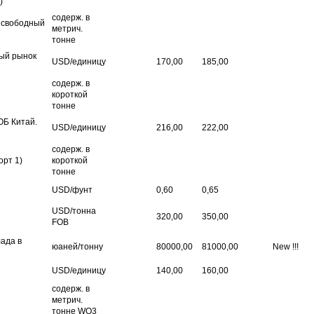
)
содерж. в
 свободный
метрич.
тонне
ый рынок
USD/
единицу
170,00
185,00
содерж. в
короткой
тонне
ОБ Китай.
USD/
единицу
216,00
222,00
содерж. в
орт 1)
короткой
тонне
USD/фунт
0,60
0,65
USD/тонна
320,00
350,00
FOB
ада в
юаней/тонну
80000,00
81000,00
New !!!
USD/
единицу
140,00
160,00
содерж. в
метрич.
тонне WO
3