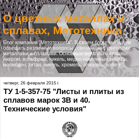
О цветных металлах и
сплавах, Метотехника
Блог компании "Метотехника". В своем блоге мы будем
освещать различные вопросы , связанные с цветными
металлами и сплавами. Основные металлы и сплавы:
нихром, вольфрам, никель, медно-никелевые сплавы,
молибден, титан, никель, хромель, алюмель, копель.
четверг, 26 февраля 2015 г.
ТУ 1-5-357-75 "Листы и плиты из
сплавов марок 3В и 40.
Технические условия"