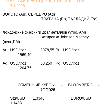
КОТИРОВКИ ДРАГОЦЕННЫХ МЕТАЛЛОВ НА:
7/1/2026
ЗОЛОТО (Au), СЕРЕБРО (Ag)
ПЛАТИНА (Pt), ПАЛЛАДИЙ (Pd)
Лондонские фиксинги драг.металлов (утро, АМ)
котировки Johnson Matthey
(день,РМ)
Au
USD/tr.oz
3978,55
Pt
USD/tr.oz
1569,40
Ag
USD/tr.oz
58,250
Pd
USD/tr.oz
1204,75
ОБМЕННЫЕ КУРСЫ - BLOOMBERG -
7/2/2026
Stg/USD
1,3348
EURO/USD
1,1433