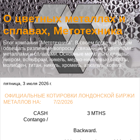
О цветных металлах и
сплавах, Метотехника
Блог компании "Метотехника". В своем блоге мы будем
освещать различные вопросы , связанные с цветными
металлами и сплавами. Основные металлы и сплавы:
нихром, вольфрам, никель, медно-никелевые сплавы,
молибден, титан, никель, хромель, алюмель, копель.
пятница, 3 июля 2026 г.
ОФИЦИАЛЬНЫЕ КОТИРОВКИ ЛОНДОНСКОЙ БИРЖИ
МЕТАЛЛОВ НА:
7/2/2026
CASH
3 MTHS
Contango /
Backward.