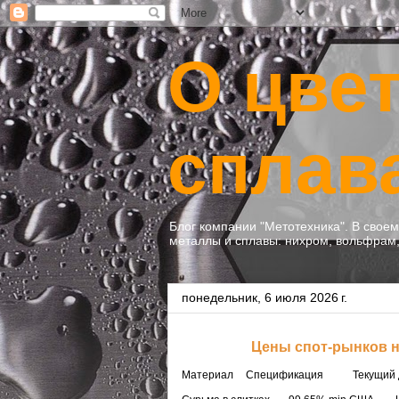
О цве
сплав
Блог компании "Метотехника". В свое
металлы и сплавы: нихром, вольфрам, 
понедельник, 6 июля 2026 г.
Цены спот-рынков 
Материал
Спецификация
Текущий 