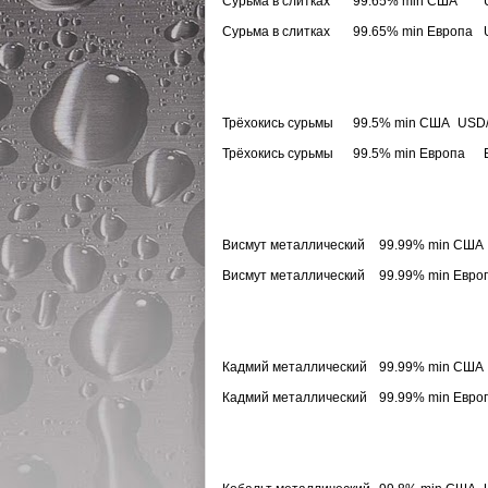
Сурьма в слитках
99.65% min США
Сурьма в слитках
99.65% min Европа
Трёхокись сурьмы
99.5% min США
USD/
Трёхокись сурьмы
99.5% min Европа
Висмут металлический
99.99% min США
Висмут металлический
99.99% min Евро
Кадмий металлический
99.99% min США
Кадмий металлический
99.99% min Евро