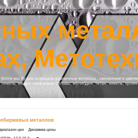
тных метал
ах, Метотех
м блоге мы будем освещать различные вопросы , связанные с цве
никель, медно-никелевые сплавы, молибден, титан, никель, хроме
небиржевых металлов
диапазон цен
Динамика цены