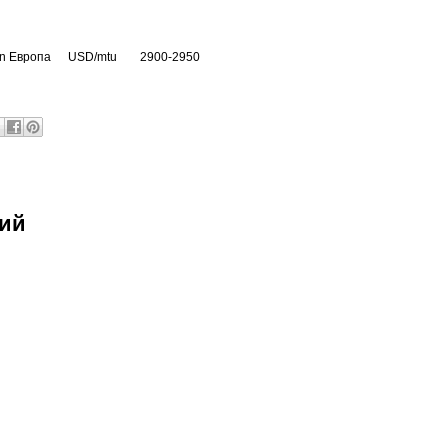
n Европа
USD/mtu
2900-2950
рий