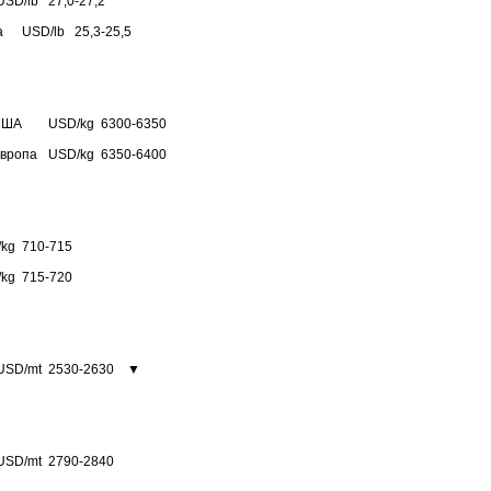
USD/lb
27,0-27,2
а
USD/lb
25,3-25,5
США
USD/kg
6300-6350
Европа
USD/kg
6350-6400
kg
710-715
kg
715-720
USD/mt
2530-2630
▼
USD/mt
2790-2840