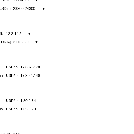
USD/lb
13.0-15.0
▼
USD/mt
23300-24300
▼
lb
12.2-14.2
▼
EUR/kg
21.0-23.0
▼
USD/lb
17.60-17.70
па
USD/lb
17.30-17.40
USD/lb
1.80-1.84
па
USD/lb
1.65-1.70