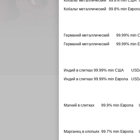
Кобальт металлический
99.8% min США
Кобальт металлический
99.8% min Европ
Германий металлический
99.99% min 
Германий металлический
99.99% min 
Индий в слитках
99.99% min США
USD/
Индий в слитках
99.99% min Европа
USD/
Магний в слитках
99.9% min Европа
Марганец в хлопьях
99.7% min Европа