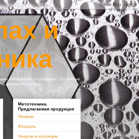
лах и
ника
тными металлами и сплавами. Основные
ль, алюмель, копель.
Метотехника.
Предлагаемая продукция
Нихром
Фехраль
Нихром в изоляции