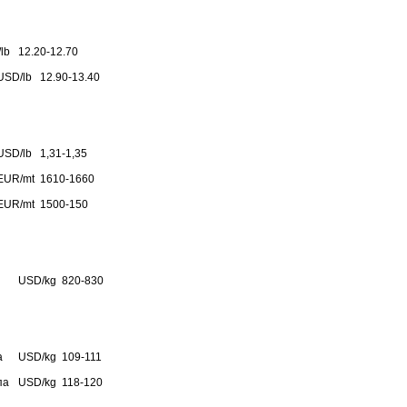
lb
12.20-12.70
USD/lb
12.90-13.40
USD/lb
1,31-1,35
EUR/mt
1610-1660
EUR/mt
1500-150
USD/kg
820-830
а
USD/kg
109-111
па
USD/kg
118-120